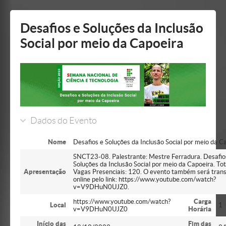
Mostrar/Esconder
barra
lateral
Desafios e Soluções da Inclusão
Social por meio da Capoeira
Dados do Evento
Nome
Desafios e Soluções da Inclusão Social por meio da C
SNCT23-08. Palestrante: Mestre Ferradura. Desafio
Soluções da Inclusão Social por meio da Capoeira. Tot
Apresentação
Vagas Presenciais: 120. O evento também será tran
online pelo link: https://www.youtube.com/watch?
v=V9DHuN0UJZ0.
https://www.youtube.com/watch?
Carga
Local
1
v=V9DHuN0UJZ0
Horária
Início das
Fim das