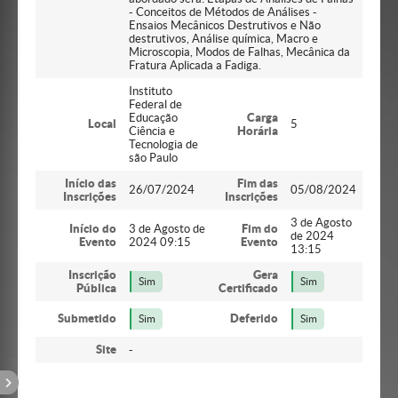
- Conceitos de Métodos de Análises -
Ensaios Mecânicos Destrutivos e Não
destrutivos, Análise química, Macro e
Microscopia, Modos de Falhas, Mecânica da
Fratura Aplicada a Fadiga.
Instituto
Federal de
Educação
Carga
Local
5
Ciência e
Horária
Tecnologia de
são Paulo
Início das
Fim das
26/07/2024
05/08/2024
Inscrições
Inscrições
3 de Agosto
Início do
3 de Agosto de
Fim do
de 2024
Evento
2024 09:15
Evento
13:15
Inscrição
Gera
Sim
Sim
Pública
Certificado
Submetido
Deferido
Sim
Sim
Site
-