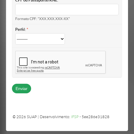
CPF ou Passaporte/RNE:
Formato CPF: "XXX.XXX.XXX-XX"
Perfil:
© 2026 SUAP | Desenvolvimento:
IFSP
- 5ee286e31828