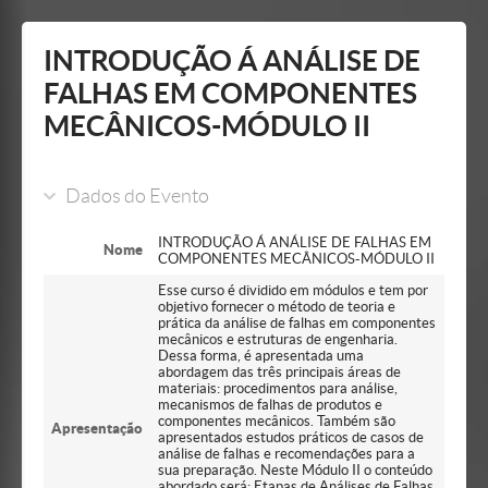
Mostrar/Esconder
barra
lateral
INTRODUÇÃO Á ANÁLISE DE
FALHAS EM COMPONENTES
MECÂNICOS-MÓDULO II
Dados do Evento
INTRODUÇÃO Á ANÁLISE DE FALHAS EM
Nome
COMPONENTES MECÂNICOS-MÓDULO II
Esse curso é dividido em módulos e tem por
objetivo fornecer o método de teoria e
prática da análise de falhas em componentes
mecânicos e estruturas de engenharia.
Dessa forma, é apresentada uma
abordagem das três principais áreas de
materiais: procedimentos para análise,
mecanismos de falhas de produtos e
componentes mecânicos. Também são
Apresentação
apresentados estudos práticos de casos de
análise de falhas e recomendações para a
sua preparação. Neste Módulo II o conteúdo
abordado será: Etapas de Análises de Falhas