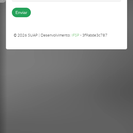
© 2026 SUAP | Desenvolvimento:
IFSP
- 3f9abde3c787